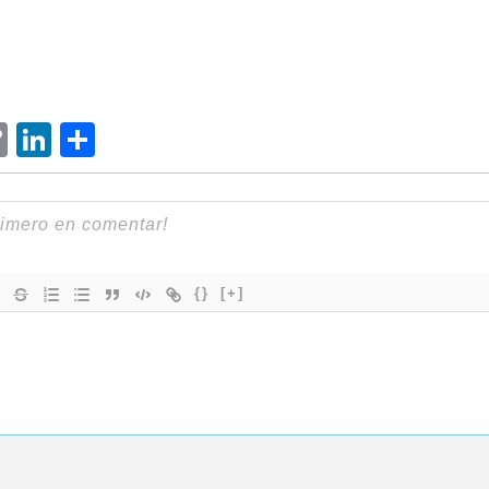
ram
senger
hatsApp
Copy
LinkedIn
Compartir
Link
{}
[+]