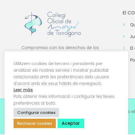
El C
Qu
Ju
Compromiso con los derechos de los
El
médicos, con la formación de calidad y con
Po
la tecnología.
Utilitzem cookies de tercers i persistents per
analitzar els nostres serveis i mostrar publicitat
relacionada amb les preferències dels usuaris
d’acord amb els seus hàbits de navegació.
Leer más
Pots obtenir més informació i configurar les teves
preferències al botó.
© 2026 Col·legi Oficial de Metges de Tarragona. Tots el
Configurar cookies
drets reservats
Aceptar
Rechazar cookies