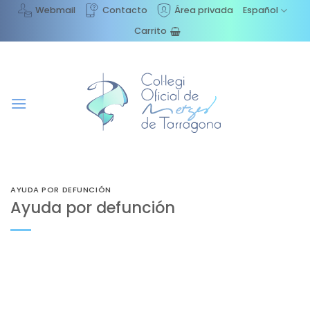
Saltar
Webmail
Contacto
Área privada
Español
al
Carrito
contenido
AYUDA POR DEFUNCIÓN
Ayuda por defunción