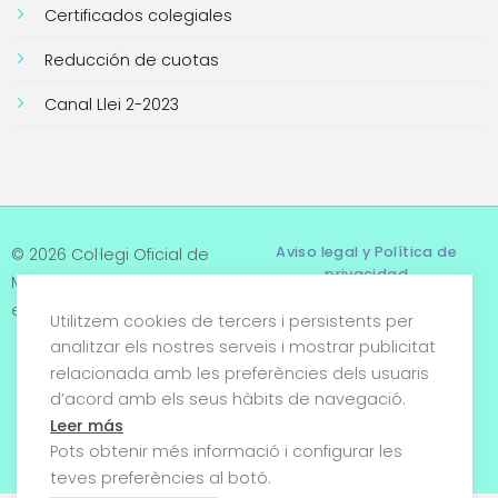
Certificados colegiales
Reducción de cuotas
Canal Llei 2-2023
Aviso legal y Política de
© 2026 Col·legi Oficial de
privacidad
Metges de Tarragona. Tots
els drets reservats
Utilitzem cookies de tercers i persistents per
Términos y condiciones
analitzar els nostres serveis i mostrar publicitat
relacionada amb les preferències dels usuaris
Política de cookies
d’acord amb els seus hàbits de navegació.
Condiciones generales de
Leer más
venta
Pots obtenir més informació i configurar les
teves preferències al botó.