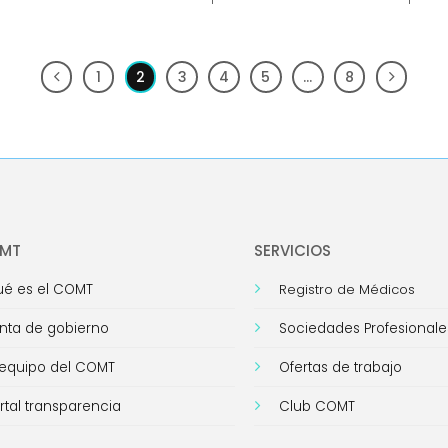
1
2
3
4
5
…
8
OMT
SERVICIOS
é es el COMT
Registro de Médicos
nta de gobierno
Sociedades Profesionale
 equipo del COMT
Ofertas de trabajo
rtal transparencia
Club COMT