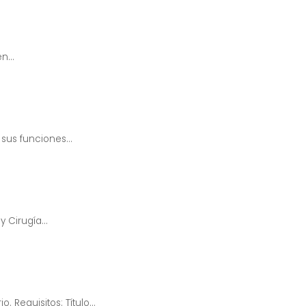
n...
sus funciones...
 Cirugía...
 Requisitos: Título...