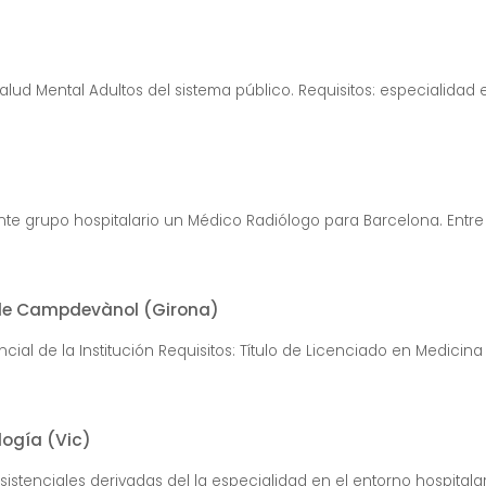
lud Mental Adultos del sistema público. Requisitos: especialidad e
te grupo hospitalario un Médico Radiólogo para Barcelona. Entre 
l de Campdevànol (Girona)
al de la Institución Requisitos: Título de Licenciado en Medicina y
logía (Vic)
istenciales derivadas del la especialidad en el entorno hospitalario.