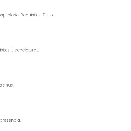
alario. Requisitos: Título...
tos: Licenciatura...
e sus...
resencia...