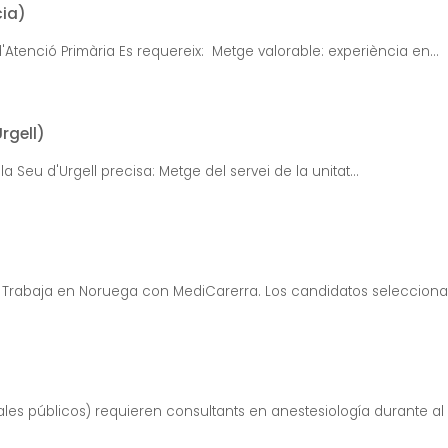
cia)
d'Atenció Primària Es requereix: Metge valorable: experiència en...
rgell)
 Seu d'Urgell precisa: Metge del servei de la unitat...
 Trabaja en Noruega con MediCarerra. Los candidatos seleccionad
tales públicos) requieren consultants en anestesiología durante al