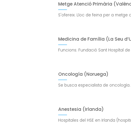
Metge Atenció Primària (Valèn
S'ofereix: Lloc de feina per a metge 
Medicina de Família (La Seu d’U
Funcions: Fundació Sant Hospìtal de la
Oncología (Noruega)
Se busca especialista de oncología.
Anestesia (Irlanda)
Hospitales del HSE en Irlanda (hospi