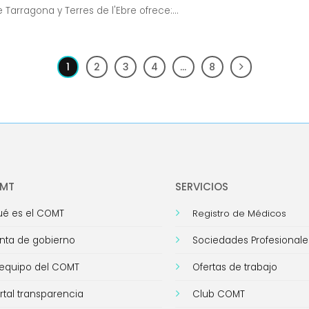
 Tarragona y Terres de l'Ebre ofrece:...
1
2
3
4
…
8
OMT
SERVICIOS
é es el COMT
Registro de Médicos
nta de gobierno
Sociedades Profesionale
 equipo del COMT
Ofertas de trabajo
rtal transparencia
Club COMT