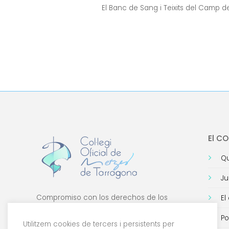
El Banc de Sang i Teixits del Camp de
El C
Qu
Ju
Compromiso con los derechos de los
El
médicos, con la formación de calidad y con
Po
la tecnología.
Utilitzem cookies de tercers i persistents per