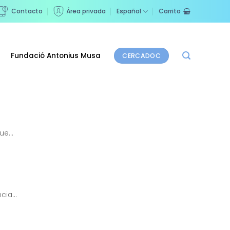
Contacto
Área privada
Español
Carrito
Fundació Antonius Musa
CERCADOC
e...
ia...