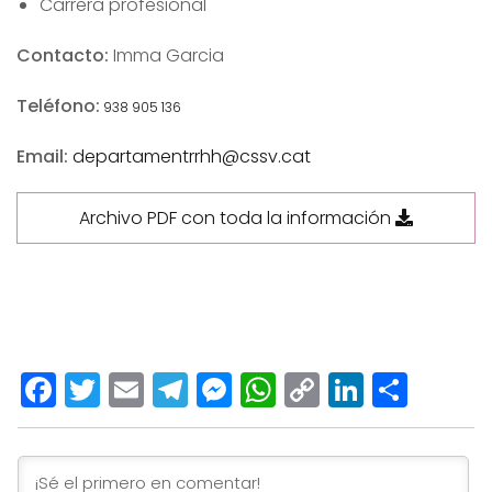
Carrera profesional
Contacto:
Imma Garcia
Teléfono:
938 905 136
Email:
departamentrrhh@cssv.cat
Archivo PDF con toda la información
Facebook
Twitter
Email
Telegram
Messenger
WhatsApp
Copy
LinkedI
Comp
Link