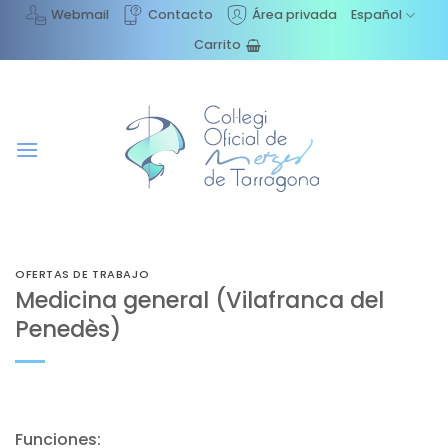
Saltar
Webmail
Contacto
Área privada
Español
al
Carrito
contenido
OFERTAS DE TRABAJO
Medicina general (Vilafranca del
Penedès)
Funciones: