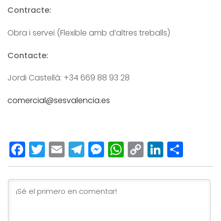
Contracte:
Obra i servei (Flexible amb d’altres treballs)
Contacte:
Jordi Castellà: +34 669 88 93 28
comercial@sesvalencia.es
Facebook
Twitter
Email
Telegram
Messenger
WhatsApp
Copy
LinkedI
Comp
Link