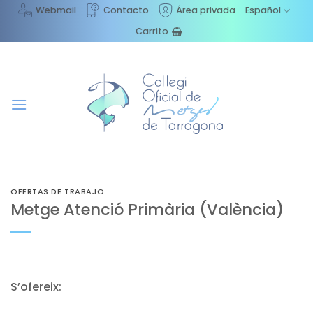
Saltar
Webmail
Contacto
Área privada
Español
al
Carrito
contenido
OFERTAS DE TRABAJO
Metge Atenció Primària (València)
S’ofereix: