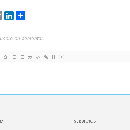
ram
senger
hatsApp
Copy
LinkedIn
Compartir
Link
{}
[+]
OMT
SERVICIOS