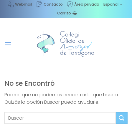
Saltar
Webmail
Contacto
Área privada
Español
al
Carrito
contenido
No se Encontró
Parece que no podemos encontrar lo que busca.
Quizás la opción Buscar pueda ayudarle.