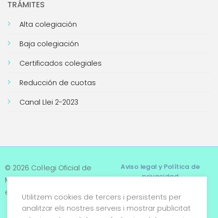
TRÁMITES
Alta colegiación
Baja colegiación
Certificados colegiales
Reducción de cuotas
Canal Llei 2-2023
Aviso legal y Política de
© 2026 Col·legi Oficial de
privacidad
Metges de Tarragona. Tots
els drets reservats
Utilitzem cookies de tercers i persistents per
Términos y condiciones
analitzar els nostres serveis i mostrar publicitat