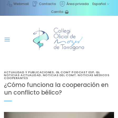
Saltar
Webmail
Contacto
Área privada
Español
al
Carrito
contenido
ACTUALIDAD Y PUBLICACIONES
,
GL COMT PODCAST ESP
,
GL
NOTICIAS ACTUALIDAD
,
NOTICIAS DEL COMT
,
NOTICIAS MÉDICOS
COOPERANTES
¿Cómo funciona la cooperación en
un conflicto bélico?