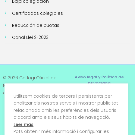
Baja colegiación
Certificados colegiales
Reducción de cuotas
Canal Llei 2-2023
Aviso legal y Política de
© 2026 Col·legi Oficial de
privacidad
Metges de Tarragona. Tots
els drets reservats
Utilitzem cookies de tercers i persistents per
Términos y condiciones
analitzar els nostres serveis i mostrar publicitat
relacionada amb les preferències dels usuaris
Política de cookies
d’acord amb els seus hàbits de navegació.
Condiciones generales de
Leer más
venta
Pots obtenir més informació i configurar les