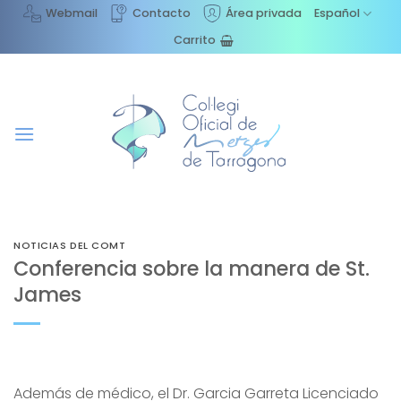
Saltar
Webmail
Contacto
Área privada
Español
al
Carrito
contenido
NOTICIAS DEL COMT
Conferencia sobre la manera de St.
James
Además de médico, el Dr. Garcia Garreta Licenciado