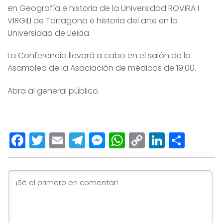
en Geografía e historia de la Universidad ROVIRA I
VIRGILI de Tarragona e historia del arte en la
Universidad de Lleida.
La Conferencia llevará a cabo en el salón de la
Asamblea de la Asociación de médicos de 19:00.
Abra al general público.
Facebook
Twitter
Email
Telegram
Messenger
WhatsApp
Copy
LinkedI
Comp
Link