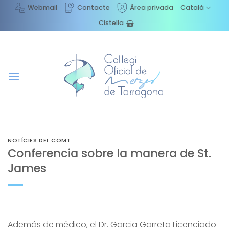
Skip
Webmail
Contacte
Àrea privada
Català
to
Cistella
content
NOTÍCIES DEL COMT
Conferencia sobre la manera de St.
James
Además de médico, el Dr. Garcia Garreta Licenciado