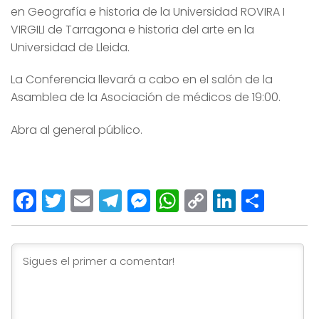
en Geografía e historia de la Universidad ROVIRA I
VIRGILI de Tarragona e historia del arte en la
Universidad de Lleida.
La Conferencia llevará a cabo en el salón de la
Asamblea de la Asociación de médicos de 19:00.
Abra al general público.
Facebook
Twitter
Email
Telegram
Messenger
WhatsApp
Copy
LinkedI
Comp
Link