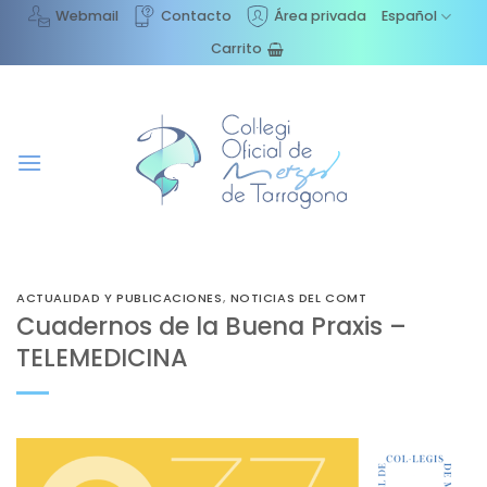
Saltar
Webmail
Contacto
Área privada
Español
al
Carrito
contenido
ACTUALIDAD Y PUBLICACIONES
,
NOTICIAS DEL COMT
Cuadernos de la Buena Praxis –
TELEMEDICINA