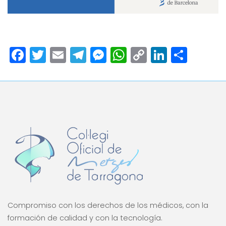
Facebook
Twitter
Email
Telegram
Messenger
WhatsApp
Copy
LinkedI
Comp
Link
Compromiso con los derechos de los médicos, con la
formación de calidad y con la tecnología.