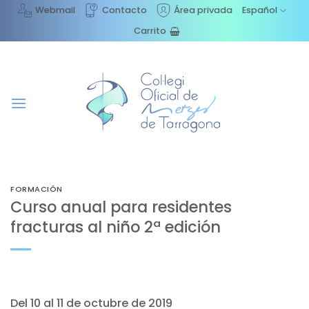
Saltar
Webmail
Contacto
Área privada
Español
al
Carrito
contenido
FORMACIÓN
Curso anual para residentes
fracturas al niño 2ª edición
Del 10 al 11 de octubre de 2019