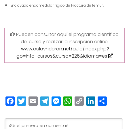
Enclavado endomedular rígido de Fractura de fémur.
Pueden consultar aquí el programa científico
del curso y realizar la inscripción online:
www.aulavhebron.net/aula/index.php?
go=info_cursos&curso=226&idioma=es
Facebook
Twitter
Email
Telegram
Messenger
WhatsApp
Copy
LinkedI
Comp
Link