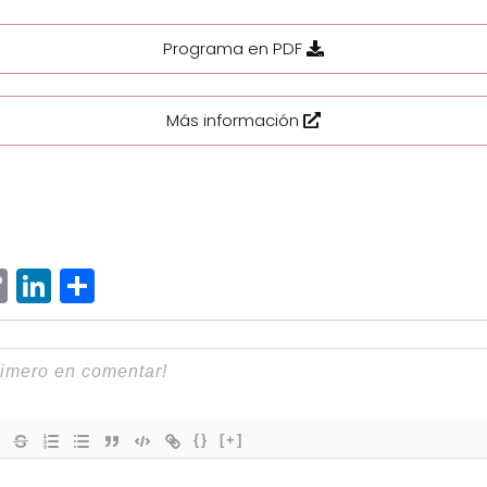
Programa en PDF
Más información
ram
senger
hatsApp
Copy
LinkedIn
Compartir
Link
{}
[+]