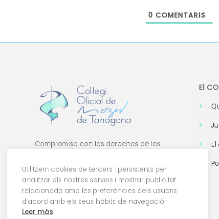
0
COMENTARIS
El C
Qu
Ju
Compromiso con los derechos de los
El
médicos, con la formación de calidad y con
Po
la tecnología.
Utilitzem cookies de tercers i persistents per
analitzar els nostres serveis i mostrar publicitat
relacionada amb les preferències dels usuaris
d’acord amb els seus hàbits de navegació.
Leer más