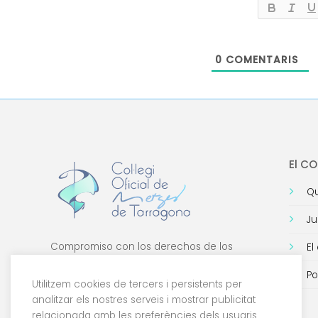
0
COMENTARIS
El C
Qu
Ju
Compromiso con los derechos de los
El
médicos, con la formación de calidad y con
Po
la tecnología.
Utilitzem cookies de tercers i persistents per
analitzar els nostres serveis i mostrar publicitat
relacionada amb les preferències dels usuaris