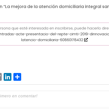
 “La mejora de la atención domiciliaria integral sani
rsona que esté interesada en inscribirse, puede hacerlo dir
ntradas-acte-presentacio-del-repte-cimti-2019-dinnovacio
latencio-domiciliaria-60860178432
ram
senger
hatsApp
Copy
LinkedIn
Compartir
Link