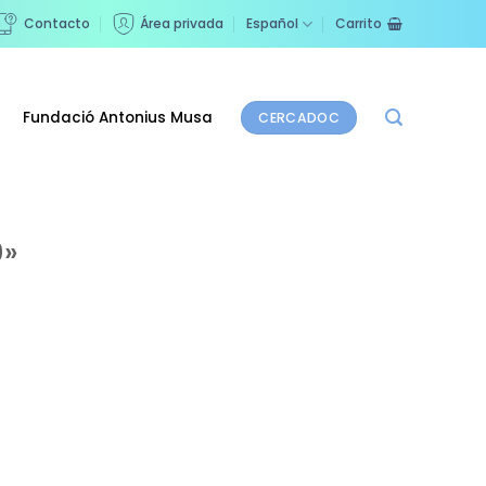
Contacto
Área privada
Español
Carrito
Fundació Antonius Musa
CERCADOC
9»