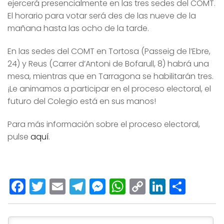
ejercerá presencialmente en las tres sedes del COMT.
El horario para votar será des de las nueve de la
mañana hasta las ocho de la tarde.
En las sedes del COMT en Tortosa (Passeig de l’Ebre,
24) y Reus (Carrer d’Antoni de Bofarull, 8) habrá una
mesa, mientras que en Tarragona se habilitarán tres.
¡Le animamos a participar en el proceso electoral, el
futuro del Colegio está en sus manos!
Para más información sobre el proceso electoral,
pulse
aquí
.
Facebook
Twitter
Email
Telegram
Messenger
WhatsApp
Copy
LinkedI
Comp
Link