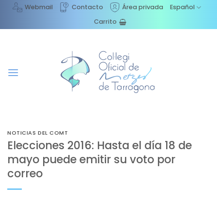
Saltar
Webmail
Contacto
Área privada
Español
al
Carrito
contenido
NOTICIAS DEL COMT
Elecciones 2016: Hasta el día 18 de
mayo puede emitir su voto por
correo