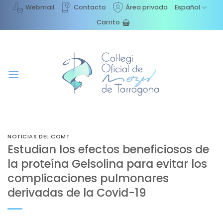
Saltar
Webmail
Contacto
Área privada
Español
al
Carrito
contenido
NOTICIAS DEL COMT
Estudian los efectos beneficiosos de
la proteína Gelsolina para evitar los
complicaciones pulmonares
derivadas de la Covid-19