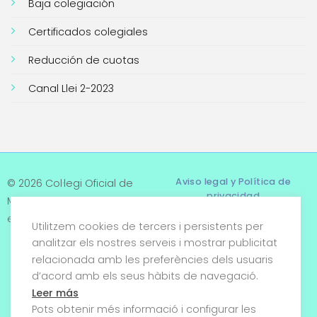
Baja colegiación
Certificados colegiales
Reducción de cuotas
Canal Llei 2-2023
Aviso legal y Política de
© 2026 Col·legi Oficial de
privacidad
Metges de Tarragona. Tots
els drets reservats
Utilitzem cookies de tercers i persistents per
Términos y condiciones
analitzar els nostres serveis i mostrar publicitat
relacionada amb les preferències dels usuaris
Política de cookies
d’acord amb els seus hàbits de navegació.
Condiciones generales de
Leer más
venta
Pots obtenir més informació i configurar les