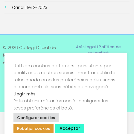
Canal Llei 2-2023
Avís legal i Política de
© 2026 Col·legi Oficial de
privacitat
Metges de Tarragona. Tots
els drets reservats
Utilitzem cookies de tercers i persistents per
Termes i condicions
analitzar els nostres serveis i mostrar publicitat
relacionada amb les preferències dels usuaris
Política de cookies
d’acord amb els seus hàbits de navegació.
Condicions generals de
Llegir més
venda
Pots obtenir més informació i configurar les
teves preferències al botó.
Configurar cookies
Acceptar
Rebutjar cookies