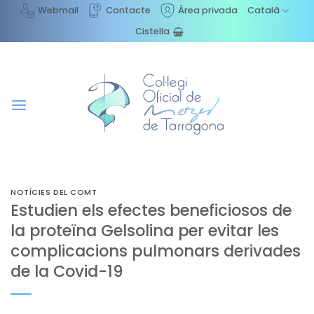
Skip
Webmail
Contacte
Àrea privada
Català
to
Cistella
content
NOTÍCIES DEL COMT
Estudien els efectes beneficiosos de
la proteïna Gelsolina per evitar les
complicacions pulmonars derivades
de la Covid-19