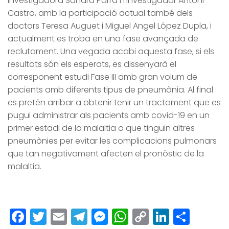
investigadora Sandra Parra i l’investigador Antoni
Castro, amb la participació actual també dels
doctors Teresa Auguet i Miguel Angel López Dupla, i
actualment es troba en una fase avançada de
reclutament. Una vegada acabi aquesta fase, si els
resultats són els esperats, es dissenyarà el
corresponent estudi Fase III amb gran volum de
pacients amb diferents tipus de pneumònia. Al final
es pretén arribar a obtenir tenir un tractament que es
pugui administrar als pacients amb covid-19 en un
primer estadi de la malaltia o que tinguin altres
pneumònies per evitar les complicacions pulmonars
que tan negativament afecten el pronòstic de la
malaltia.
Facebook
Twitter
Email
Telegram
Messenger
WhatsApp
Copy
LinkedI
Comp