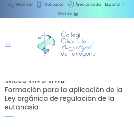
Saltar
Webmail
Contacto
Área privada
Español
al
Carrito
contenido
DESTACADA
,
NOTICIAS DEL COMT
Formación para la aplicación de la
Ley orgánica de regulación de la
eutanasia