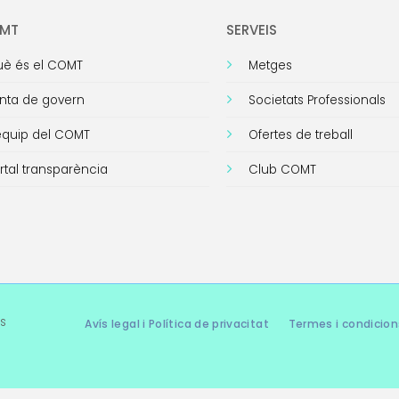
OMT
SERVEIS
è és el COMT
Metges
nta de govern
Societats Professionals
equip del COMT
Ofertes de treball
rtal transparència
Club COMT
s
Avís legal i Política de privacitat
Termes i condicion