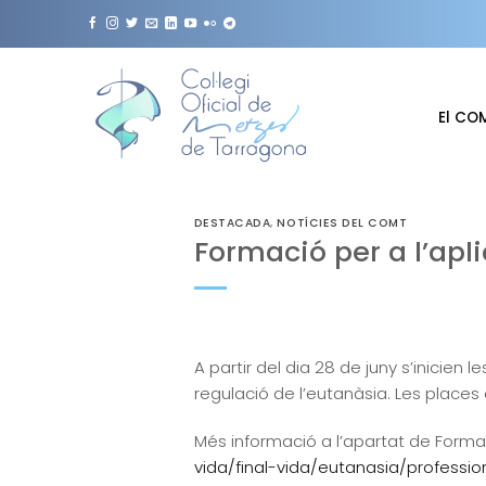
Skip
to
content
El CO
DESTACADA
,
NOTÍCIES DEL COMT
Formació per a l’apli
A partir del dia 28 de juny s’inicien 
regulació de l’eutanàsia. Les places
Més informació a l’apartat de Forma
vida/final-vida/eutanasia/professio