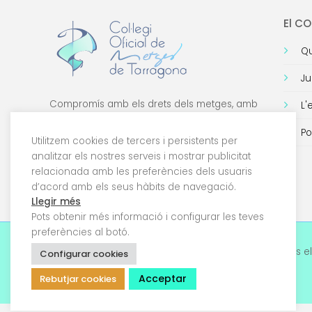
El C
Qu
Ju
Compromís amb els drets dels metges, amb
L'
la formació de qualitat i amb la tecnologia.
Po
Utilitzem cookies de tercers i persistents per
analitzar els nostres serveis i mostrar publicitat
relacionada amb les preferències dels usuaris
d’acord amb els seus hàbits de navegació.
Llegir més
Pots obtenir més informació i configurar les teves
preferències al botó.
© 2026 Col·legi Oficial de Metges de Tarragona. Tots el
Configurar cookies
drets reservats
Acceptar
Rebutjar cookies