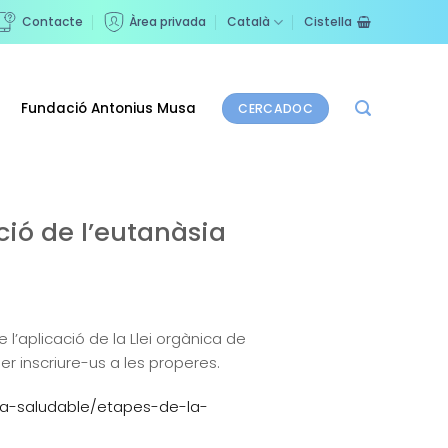
Contacte
Àrea privada
Català
Cistella
Fundació Antonius Musa
CERCADOC
ció de l’eutanàsia
e l’aplicació de la Llei orgànica de
r inscriure-us a les properes.
ida-saludable/etapes-de-la-