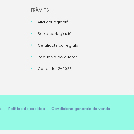
TRÀMITS
Alta col·legiació
Baixa col·legiació
Certificats col·legials
Reducció de quotes
Canal Llei 2-2023
s
Política de cookies
Condicions generals de venda