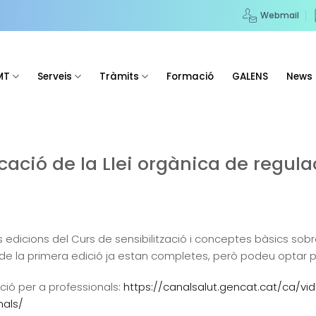
Webmail
MT
Serveis
Tràmits
Formació
GALENS
News
cació de la Llei orgànica de regula
les edicions del Curs de sensibilització i conceptes bàsics sobr
 de la primera edició ja estan completes, però podeu optar pe
ció per a professionals:
https://canalsalut.gencat.cat/ca/v
nals/