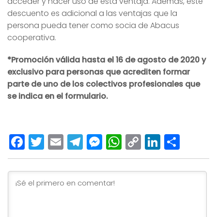
acceder y hacer uso de esta ventaja. Además, este
descuento es adicional a las ventajas que la
persona pueda tener como socia de Abacus
cooperativa.
*Promoción válida hasta el 16 de agosto de 2020 y
exclusivo para personas que acrediten formar
parte de uno de los colectivos profesionales que
se indica en el formulario.
Facebook
Twitter
Email
Telegram
Messenger
WhatsApp
Copy
LinkedI
Comp
Link