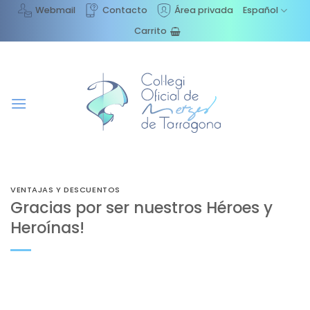
Saltar
Webmail
Contacto
Área privada
Español
al
Carrito
contenido
VENTAJAS Y DESCUENTOS
Gracias por ser nuestros Héroes y
Heroínas!