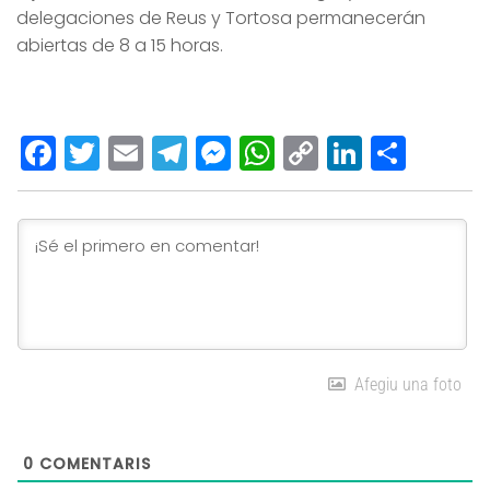
delegaciones de Reus y Tortosa permanecerán
abiertas de 8 a 15 horas.
Facebook
Twitter
Email
Telegram
Messenger
WhatsApp
Copy
LinkedI
Comp
Link
Afegiu una foto
0
COMENTARIS