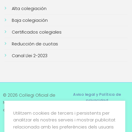
Alta colegiación
Baja colegiación
Certificados colegiales
Reducción de cuotas
Canal Llei 2-2023
Aviso legal y Política de
© 2026 Col·legi Oficial de
privacidad
Metges de Tarragona. Tots
els drets reservats
Utilitzem cookies de tercers i persistents per
Términos y condiciones
analitzar els nostres serveis i mostrar publicitat
relacionada amb les preferències dels usuaris
Política de cookies