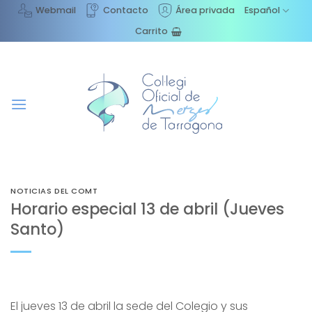
Saltar
Webmail
Contacto
Área privada
Español
al
Carrito
contenido
NOTICIAS DEL COMT
Horario especial 13 de abril (Jueves
Santo)
El jueves 13 de abril la sede del Colegio y sus