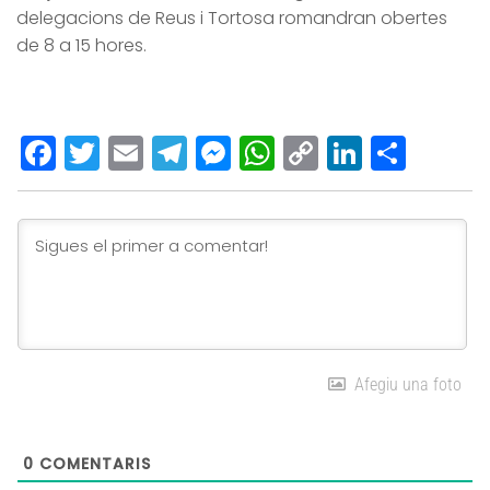
delegacions de Reus i Tortosa romandran obertes
de 8 a 15 hores.
Facebook
Twitter
Email
Telegram
Messenger
WhatsApp
Copy
LinkedI
Comp
Link
Afegiu una foto
0
COMENTARIS