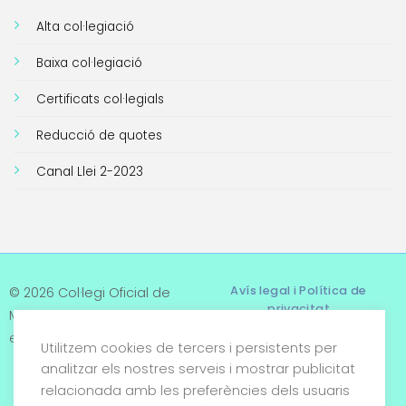
Alta col·legiació
Baixa col·legiació
Certificats col·legials
Reducció de quotes
Canal Llei 2-2023
Avís legal i Política de
© 2026 Col·legi Oficial de
privacitat
Metges de Tarragona. Tots
els drets reservats
Utilitzem cookies de tercers i persistents per
Termes i condicions
analitzar els nostres serveis i mostrar publicitat
relacionada amb les preferències dels usuaris
Política de cookies