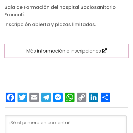
Sala de Formación del hospital Sociosanitario
Francolí.
Inscripción abierta y plazas limitadas.
Más información e inscripciones
Facebook
Twitter
Email
Telegram
Messenger
WhatsApp
Copy
LinkedI
Comp
Link