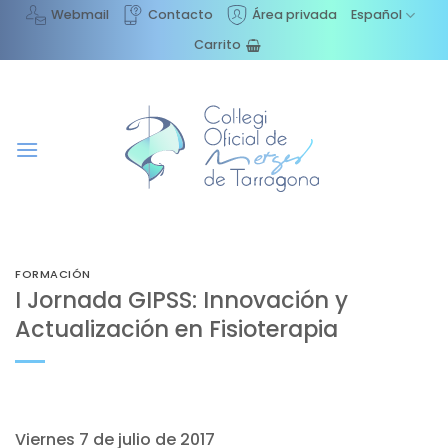
Saltar
Webmail
Contacto
Área privada
Español
al
Carrito
contenido
FORMACIÓN
I Jornada GIPSS: Innovación y
Actualización en Fisioterapia
Viernes 7 de julio de 2017