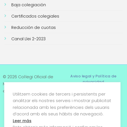
Baja colegiación
Certificados colegiales
Reducción de cuotas
Canal Llei 2-2023
Aviso legal y Política de
© 2026 Col·legi Oficial de
privacidad
Metges de Tarragona. Tots
els drets reservats
Utilitzem cookies de tercers i persistents per
Términos y condiciones
analitzar els nostres serveis i mostrar publicitat
relacionada amb les preferències dels usuaris
Política de cookies
d’acord amb els seus hàbits de navegació.
Condiciones generales de
Leer más
venta