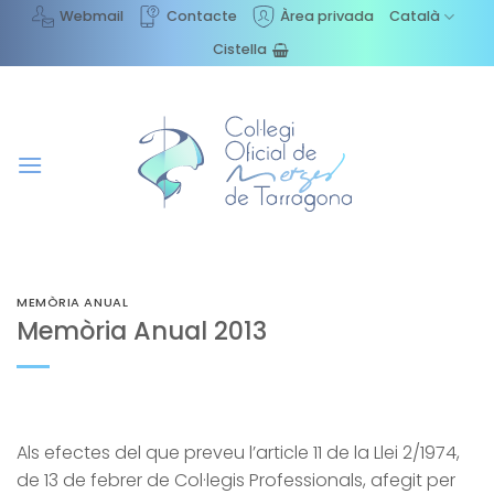
Skip
Webmail
Contacte
Àrea privada
Català
to
Cistella
content
MEMÒRIA ANUAL
Memòria Anual 2013
Als efectes del que preveu l’article 11 de la Llei 2/1974,
de 13 de febrer de Col·legis Professionals, afegit per