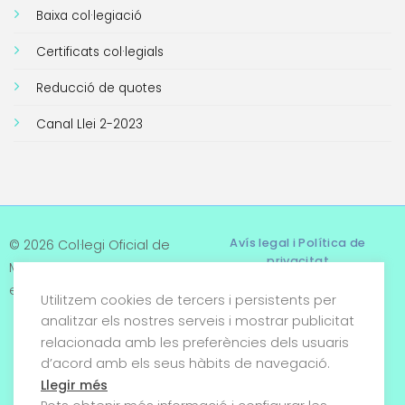
Baixa col·legiació
Certificats col·legials
Reducció de quotes
Canal Llei 2-2023
Avís legal i Política de
© 2026 Col·legi Oficial de
privacitat
Metges de Tarragona. Tots
els drets reservats
Utilitzem cookies de tercers i persistents per
Termes i condicions
analitzar els nostres serveis i mostrar publicitat
relacionada amb les preferències dels usuaris
Política de cookies
d’acord amb els seus hàbits de navegació.
Condicions generals de
Llegir més
venda