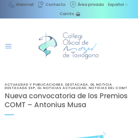
Saltar
Webmail
Contacto
Área privada
Español
al
Carrito
contenido
ACTUALIDAD Y PUBLICACIONES
,
DESTACADA
,
GL NOTICIA
DESTACADA ESP
,
GL NOTICIAS ACTUALIDAD
,
NOTICIAS DEL COMT
Nueva convocatoria de los Premios
COMT – Antonius Musa