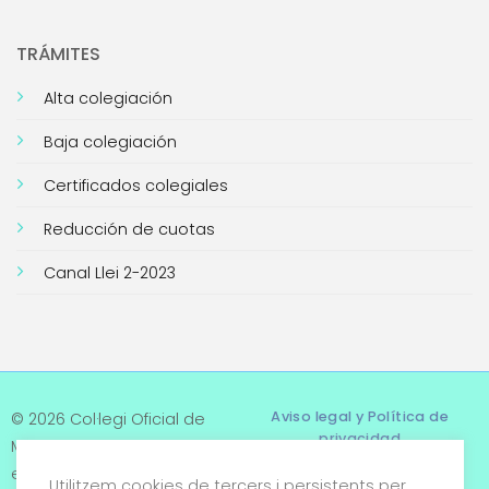
TRÁMITES
Alta colegiación
Baja colegiación
Certificados colegiales
Reducción de cuotas
Canal Llei 2-2023
Aviso legal y Política de
© 2026 Col·legi Oficial de
privacidad
Metges de Tarragona. Tots
els drets reservats
Utilitzem cookies de tercers i persistents per
Términos y condiciones