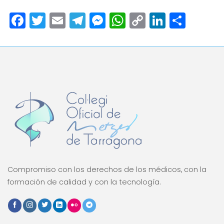
Facebook
Twitter
Email
Telegram
Messenger
WhatsApp
Copy
LinkedI
Comp
Link
Compromiso con los derechos de los médicos, con la
formación de calidad y con la tecnología.