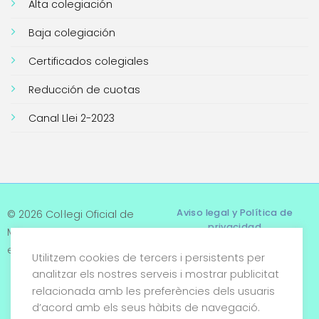
Alta colegiación
Baja colegiación
Certificados colegiales
Reducción de cuotas
Canal Llei 2-2023
Aviso legal y Política de
© 2026 Col·legi Oficial de
privacidad
Metges de Tarragona. Tots
els drets reservats
Utilitzem cookies de tercers i persistents per
Términos y condiciones
analitzar els nostres serveis i mostrar publicitat
relacionada amb les preferències dels usuaris
Política de cookies
d’acord amb els seus hàbits de navegació.
Condiciones generales de