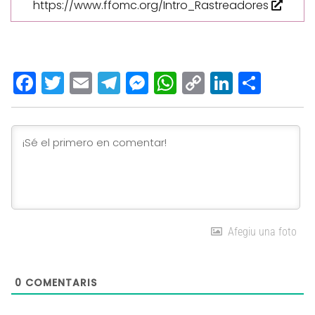
https://www.ffomc.org/Intro_Rastreadores
Facebook
Twitter
Email
Telegram
Messenger
WhatsApp
Copy
LinkedI
Comp
Link
Afegiu una foto
0
COMENTARIS