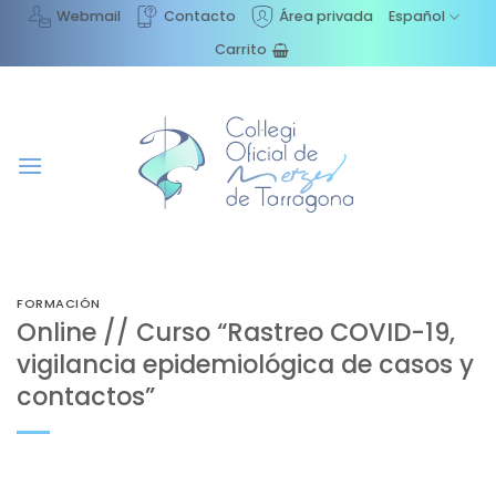
Saltar
Webmail
Contacto
Área privada
Español
al
Carrito
contenido
FORMACIÓN
Online // Curso “Rastreo COVID-19,
vigilancia epidemiológica de casos y
contactos”