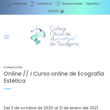
Saltar
Webmail
Contacto
Área privada
Español
al
Carrito
contenido
FORMACIÓN
Online // I Curso online de Ecografía
Estética
Del 3 de octubre de 2020 al 31 de enero del 2021