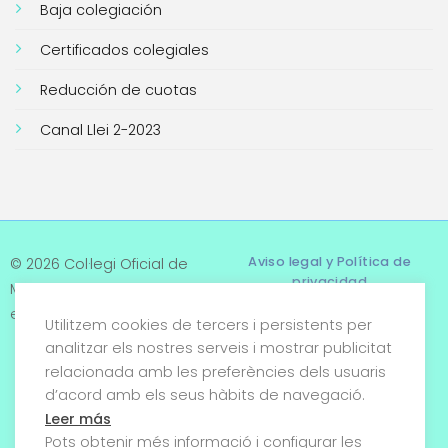
Baja colegiación
Certificados colegiales
Reducción de cuotas
Canal Llei 2-2023
Aviso legal y Política de
© 2026 Col·legi Oficial de
privacidad
Metges de Tarragona. Tots
els drets reservats
Utilitzem cookies de tercers i persistents per
Términos y condiciones
analitzar els nostres serveis i mostrar publicitat
relacionada amb les preferències dels usuaris
Política de cookies
d’acord amb els seus hàbits de navegació.
Condiciones generales de
Leer más
venta
Pots obtenir més informació i configurar les