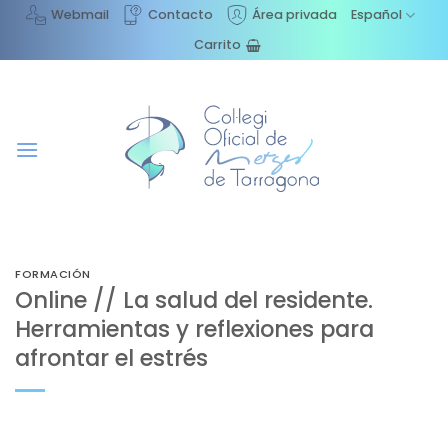
Saltar
Webmail
Contacto
Área privada
Español
al
Carrito
contenido
FORMACIÓN
Online // La salud del residente.
Herramientas y reflexiones para
afrontar el estrés