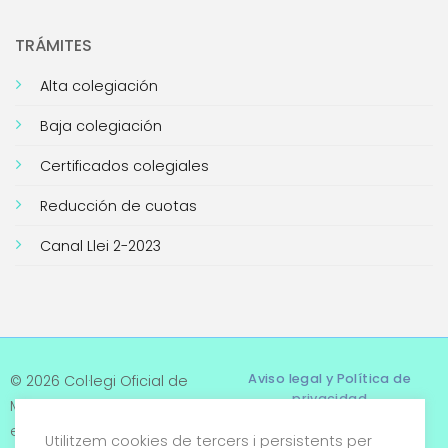
TRÁMITES
Alta colegiación
Baja colegiación
Certificados colegiales
Reducción de cuotas
Canal Llei 2-2023
Aviso legal y Política de
© 2026 Col·legi Oficial de
privacidad
Metges de Tarragona. Tots
els drets reservats
Utilitzem cookies de tercers i persistents per
Términos y condiciones