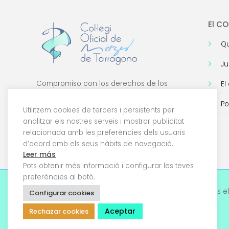
El C
Qu
Ju
Compromiso con los derechos de los
El
médicos, con la formación de calidad y con
Po
la tecnología.
Utilitzem cookies de tercers i persistents per
analitzar els nostres serveis i mostrar publicitat
relacionada amb les preferències dels usuaris
d’acord amb els seus hàbits de navegació.
Leer más
Pots obtenir més informació i configurar les teves
preferències al botó.
© 2026 Col·legi Oficial de Metges de Tarragona. Tots el
Configurar cookies
drets reservats
Aceptar
Rechazar cookies