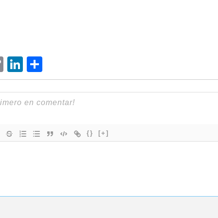
ram
senger
hatsApp
Copy
LinkedIn
Compartir
Link
{}
[+]