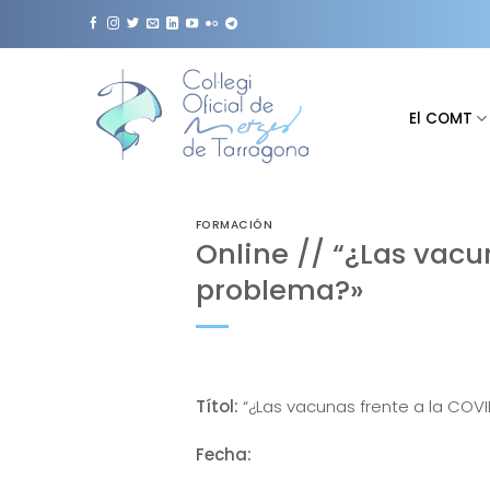
Saltar
al
contenido
El COMT
FORMACIÓN
Online // “¿Las vacu
problema?»
Títol:
“¿Las vacunas frente a la COVID
Fecha: