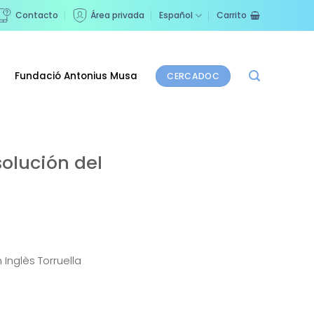
Contacto
Área privada
Español
Carrito
Fundació Antonius Musa
CERCADOC
solución del
Inglès Torruella