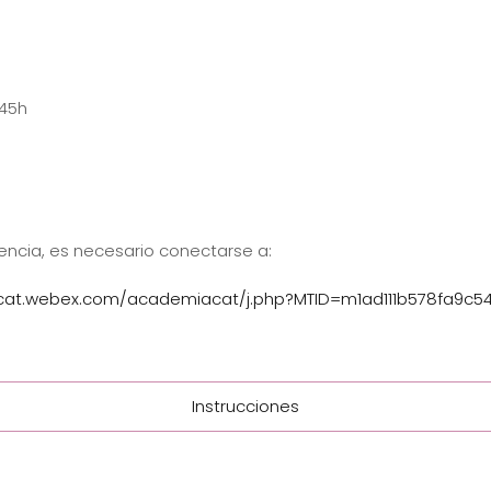
:45h
erencia, es necesario conectarse a:
cat.webex.com/academiacat/j.php?MTID=m1ad111b578fa9c5
Instrucciones