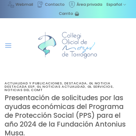
Saltar
Webmail
Contacto
Área privada
Español
al
Carrito
contenido
ACTUALIDAD Y PUBLICACIONES
,
DESTACADA
,
GL NOTICIA
DESTACADA ESP
,
GL NOTICIAS ACTUALIDAD
,
GL SERVICIOS
,
NOTICIAS DEL COMT
Presentación de solicitudes por las
ayudas económicas del Programa
de Protección Social (PPS) para el
año 2024 de la Fundación Antonius
Musa.