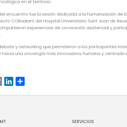
ológica en el territorio.
 encuentro fue la sesión dedicada a la humanización de la
ecto CORadiant del Hospital Universitario Sant Joan de Reus.
ompartieron experiencias de cocreación asistencial y partici
.
debate y networking que permitieron a los participantes inte
hacia una oncología más innovadora, humana y centrada en
ram
senger
hatsApp
Copy
LinkedIn
Compartir
Link
OMT
SERVICIOS