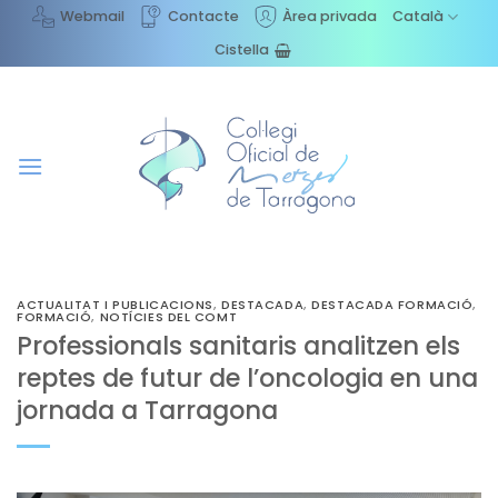
Skip
Webmail
Contacte
Àrea privada
Català
to
Cistella
content
ACTUALITAT I PUBLICACIONS
,
DESTACADA
,
DESTACADA FORMACIÓ
,
FORMACIÓ
,
NOTÍCIES DEL COMT
Professionals sanitaris analitzen els
reptes de futur de l’oncologia en una
jornada a Tarragona