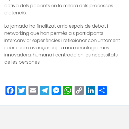
activa dels pacients en la millora dels processos
d’atenció.
La jornada ha finalitzat amb espais de debat i
networking que han permès als participants
intercanviar experiències i reflexionar conjuntament
sobre com avançar cap a una oncologia més
innovadora, humana i centrada en les necessitats
de les persones.
Facebook
Twitter
Email
Telegram
Messenger
WhatsApp
Copy
LinkedI
Comp
Link