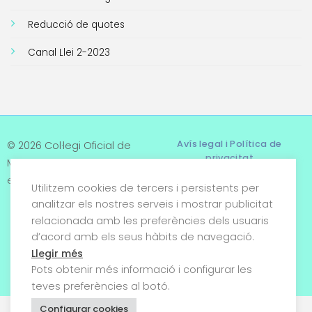
Reducció de quotes
Canal Llei 2-2023
Avís legal i Política de
© 2026 Col·legi Oficial de
privacitat
Metges de Tarragona. Tots
els drets reservats
Utilitzem cookies de tercers i persistents per
Termes i condicions
analitzar els nostres serveis i mostrar publicitat
relacionada amb les preferències dels usuaris
Política de cookies
d’acord amb els seus hàbits de navegació.
Condicions generals de
Llegir més
venda
Pots obtenir més informació i configurar les
teves preferències al botó.
Configurar cookies