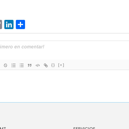
ram
senger
hatsApp
Copy
LinkedIn
Compartir
Link
{}
[+]
OMT
SERVICIOS