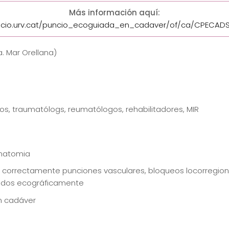
Más información aquí:
cio.urv.cat/puncio_ecoguiada_en_cadaver/of/ca/CPECADS
. Mar Orellana)
os, traumatólogs, reumatólogos, rehabilitadores, MIR
anatomia
zar correctamente punciones vasculares, bloqueos locorregiona
uiados ecográficamente
n cadáver