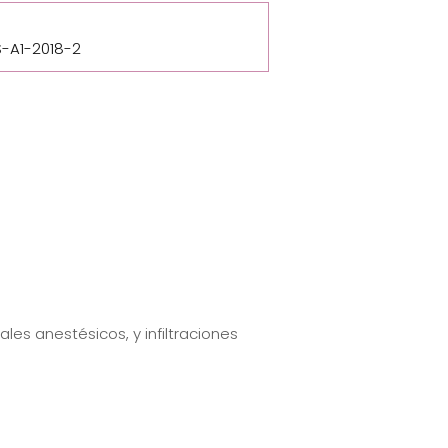
-A1-2018-2
les anestésicos, y infiltraciones