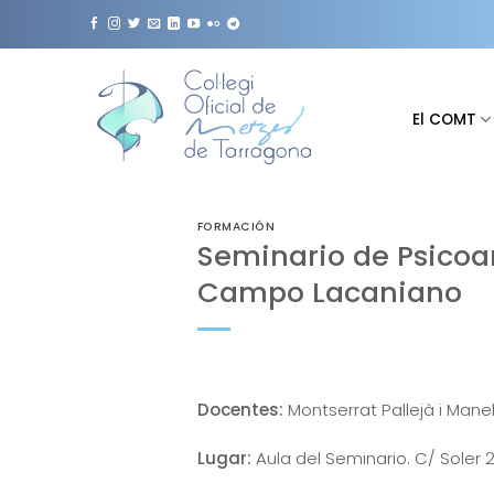
Saltar
al
contenido
El COMT
FORMACIÓN
Seminario de Psicoan
Campo Lacaniano
Docentes:
Montserrat Pallejà i Manel
Lugar:
Aula del Seminario. C/ Soler 2