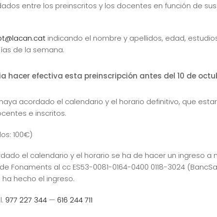
dados entre los preinscritos y los docentes en función de sus 
pt@lacan.cat
indicando el nombre y apellidos, edad, estudios 
días de la semana.
a hacer efectiva esta preinscripción antes del 10 de octu
aya acordado el calendario y el horario definitivo, que esta
centes e inscritos.
os: 100€)
ado el calendario y el horario se ha de hacer un ingreso a 
e Fonaments al cc ES53-0081-0164-0400 0118-3024 (BancSaba
ha hecho el ingreso.
l.
977 227 344
—
616 244 711