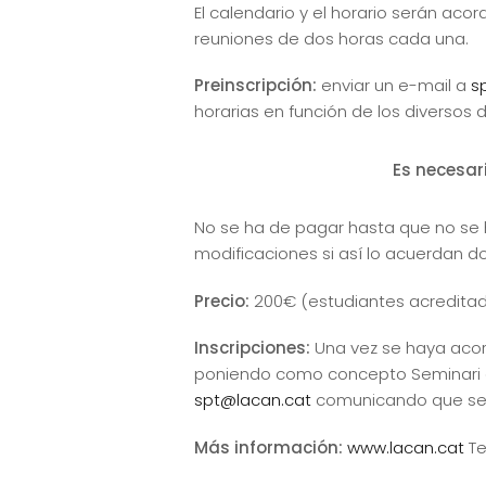
El calendario y el horario serán acor
reuniones de dos horas cada una.
Preinscripción:
enviar un e-mail a
s
horarias en función de los diversos 
Es necesari
No se ha de pagar hasta que no se h
modificaciones si así lo acuerdan do
Precio:
200€ (estudiantes acreditad
Inscripciones:
Una vez se haya acord
poniendo como concepto Seminari d
spt@lacan.cat
comunicando que se 
Más información:
www.lacan.cat
Te