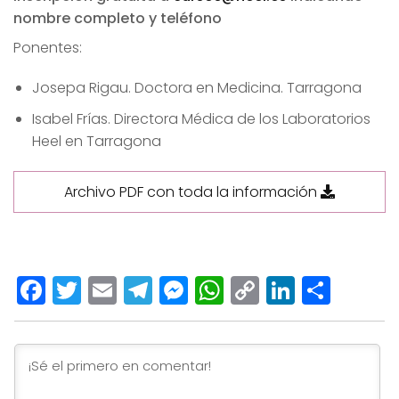
nombre completo y teléfono
Ponentes:
Josepa Rigau. Doctora en Medicina. Tarragona
Isabel Frías. Directora Médica de los Laboratorios
Heel en Tarragona
Archivo PDF con toda la información
Facebook
Twitter
Email
Telegram
Messenger
WhatsApp
Copy
LinkedI
Comp
Link