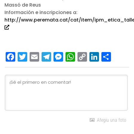
Massó de Reus
Información e inscripciones a:
http://www.peremata.cat/cat/item/ipm_etica_talle
Facebook
Twitter
Email
Telegram
Messenger
WhatsApp
Copy
LinkedI
Comp
Link
Afegiu una foto