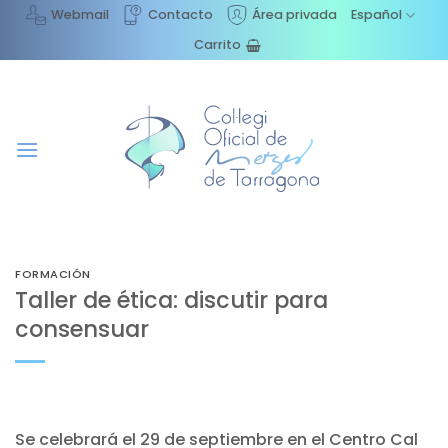
Saltar
Webmail
Contacto
Área privada
Español
al
Carrito
contenido
FORMACIÓN
Taller de ética: discutir para
consensuar
Se celebrará el 29 de septiembre en el Centro Cal