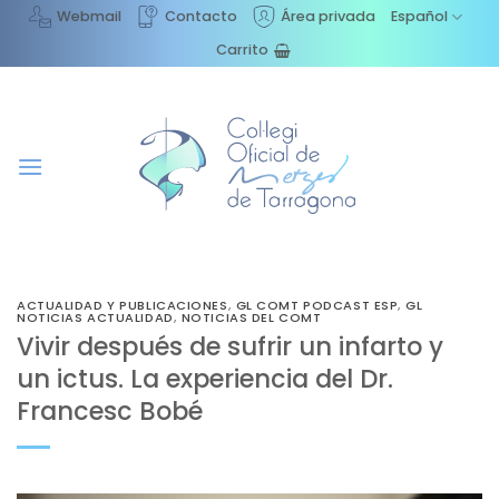
Saltar
Webmail
Contacto
Área privada
Español
al
Carrito
contenido
ACTUALIDAD Y PUBLICACIONES
,
GL COMT PODCAST ESP
,
GL
NOTICIAS ACTUALIDAD
,
NOTICIAS DEL COMT
Vivir después de sufrir un infarto y
un ictus. La experiencia del Dr.
Francesc Bobé