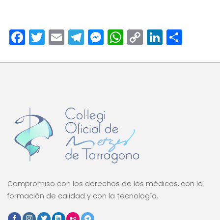
Facebook
Twitter
Email
Telegram
Messenger
WhatsApp
Copy
LinkedI
Comp
Link
Compromiso con los derechos de los médicos, con la
formación de calidad y con la tecnología.