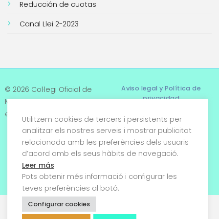
Reducción de cuotas
Canal Llei 2-2023
Aviso legal y Política de
© 2026 Col·legi Oficial de
privacidad
Metges de Tarragona. Tots
els drets reservats
Utilitzem cookies de tercers i persistents per
Términos y condiciones
analitzar els nostres serveis i mostrar publicitat
relacionada amb les preferències dels usuaris
Política de cookies
d’acord amb els seus hàbits de navegació.
Condiciones generales de
Leer más
venta
Pots obtenir més informació i configurar les
teves preferències al botó.
Configurar cookies