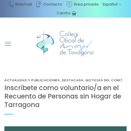
Saltar
Webmail
Contacto
Área privada
Español
al
Carrito
contenido
ACTUALIDAD Y PUBLICACIONES
,
DESTACADA
,
NOTICIAS DEL COMT
Inscríbete como voluntario/a en el
Recuento de Personas sin Hogar de
Tarragona