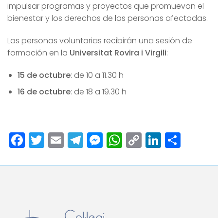
impulsar programas y proyectos que promuevan el
bienestar y los derechos de las personas afectadas.
Las personas voluntarias recibirán una sesión de
formación en la
Universitat Rovira i Virgili
:
15 de octubre
: de 10 a 11.30 h
16 de octubre
: de 18 a 19.30 h
Facebook
Twitter
Email
Telegram
Messenger
WhatsApp
Copy
LinkedI
Comp
Link