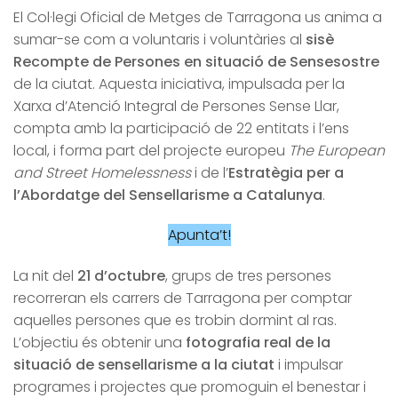
El Col·legi Oficial de Metges de Tarragona us anima a
sumar-se com a voluntaris i voluntàries al
sisè
Recompte de Persones en situació de Sensesostre
de la ciutat. Aquesta iniciativa, impulsada per la
Xarxa d’Atenció Integral de Persones Sense Llar,
compta amb la participació de 22 entitats i l’ens
local, i forma part del projecte europeu
The European
and Street Homelessness
i de l’
Estratègia per a
l’Abordatge del Sensellarisme a Catalunya
.
Apunta’t!
La nit del
21 d’octubre
, grups de tres persones
recorreran els carrers de Tarragona per comptar
aquelles persones que es trobin dormint al ras.
L’objectiu és obtenir una
fotografia real de la
situació de sensellarisme a la ciutat
i impulsar
programes i projectes que promoguin el benestar i