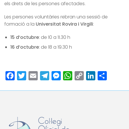
els drets de les persones afectades.
Les persones voluntàries rebran una sessió de
formació a la
Universitat Rovira i Virgili
:
15 d’octubre
: de 10 a 11.30 h
16 d’octubre
: de 18 a 19.30 h
Facebook
Twitter
Email
Telegram
Messenger
WhatsApp
Copy
LinkedI
Comp
Link