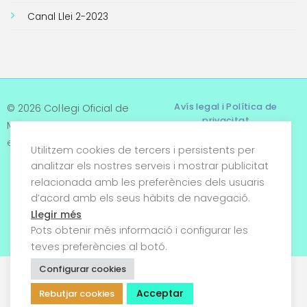
Canal Llei 2-2023
Avís legal i Política de
© 2026 Col·legi Oficial de
privacitat
Metges de Tarragona. Tots
els drets reservats
Utilitzem cookies de tercers i persistents per
Termes i condicions
analitzar els nostres serveis i mostrar publicitat
relacionada amb les preferències dels usuaris
Política de cookies
d’acord amb els seus hàbits de navegació.
Condicions generals de
Llegir més
venda
Pots obtenir més informació i configurar les
teves preferències al botó.
Configurar cookies
Acceptar
Rebutjar cookies