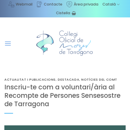
Skip
Webmail
Contacte
Àrea privada
Català
to
Cistella
content
ACTUALITAT I PUBLICACIONS
,
DESTACADA
,
NOTÍCIES DEL COMT
Inscriu-te com a voluntari/ària al
Recompte de Persones Sensesostre
de Tarragona