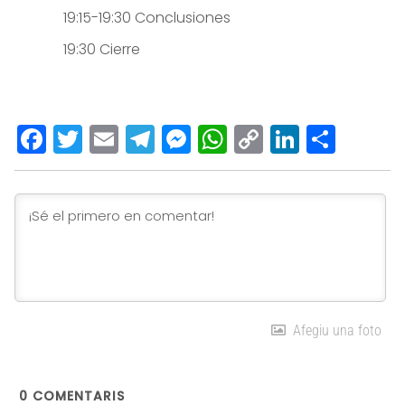
19:15-19:30 Conclusiones
19:30 Cierre
Facebook
Twitter
Email
Telegram
Messenger
WhatsApp
Copy
LinkedI
Comp
Link
Afegiu una foto
0
COMENTARIS