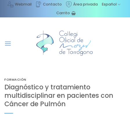
Saltar
Webmail
Contacto
Área privada
Español
al
Carrito
contenido
FORMACIÓN
Diagnóstico y tratamiento
multidisciplinar en pacientes con
Cáncer de Pulmón