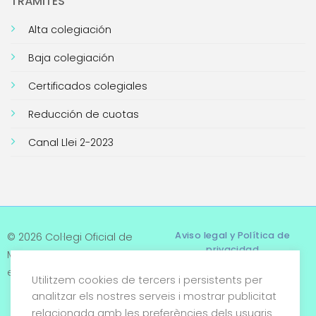
TRÁMITES
Alta colegiación
Baja colegiación
Certificados colegiales
Reducción de cuotas
Canal Llei 2-2023
Aviso legal y Política de
© 2026 Col·legi Oficial de
privacidad
Metges de Tarragona. Tots
els drets reservats
Utilitzem cookies de tercers i persistents per
Términos y condiciones
analitzar els nostres serveis i mostrar publicitat
relacionada amb les preferències dels usuaris
Política de cookies