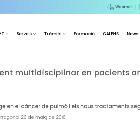
Webmail
MT
Serveis
Tràmits
Formació
GALENS
News
ment multidisciplinar en pacients
e en el càncer de pulmó i els nous tractaments seg
arragona, 26 de maig de 2016