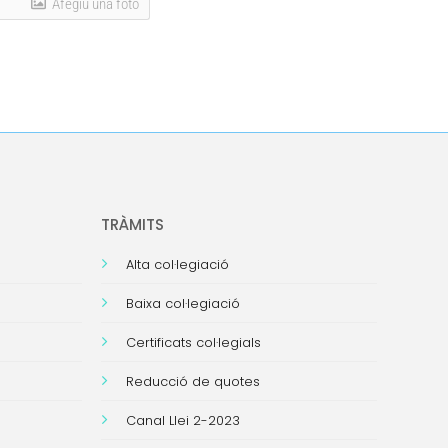
Afegiu una foto
TRÀMITS
Alta col·legiació
Baixa col·legiació
Certificats col·legials
Reducció de quotes
Canal Llei 2-2023