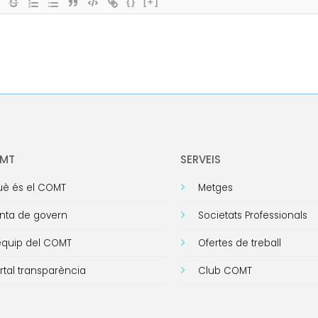
{}
[+]
OMT
SERVEIS
è és el COMT
Metges
nta de govern
Societats Professionals
equip del COMT
Ofertes de treball
rtal transparència
Club COMT