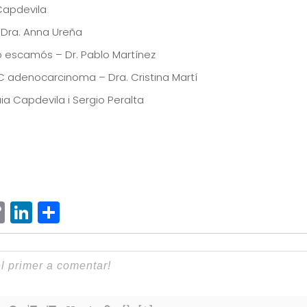
 Capdevila
– Dra. Anna Ureña
ó escamós – Dr. Pablo Martínez
C adenocarcinoma – Dra. Cristina Martí
aia Capdevila i Sergio Peralta
ram
senger
hatsApp
Copy
LinkedIn
Comparteix
Link