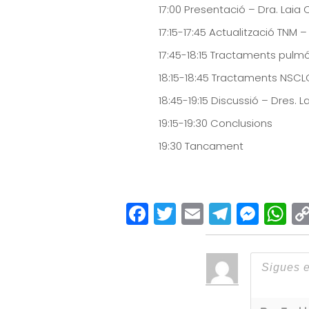
17:00 Presentació – Dra. Laia
17:15-17:45 Actualització TNM 
17:45-18:15 Tractaments pulm
18:15-18:45 Tractaments NSCL
18:45-19:15 Discussió – Dres. L
19:15-19:30 Conclusions
19:30 Tancament
Facebook
Twitter
Email
Teleg
Mes
W