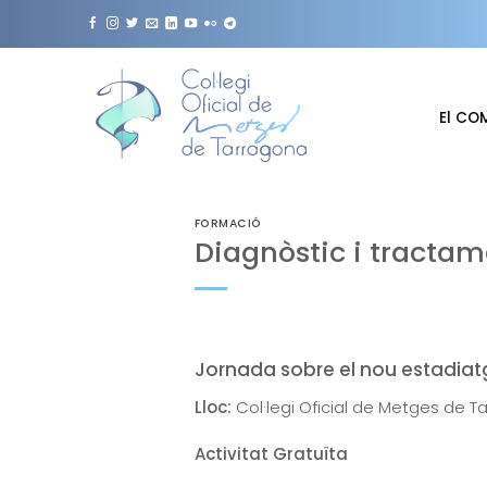
Skip
to
content
El CO
FORMACIÓ
Diagnòstic i tracta
Jornada sobre el nou estadiatg
Lloc:
Col·legi Oficial de Metges de T
Activitat Gratuïta