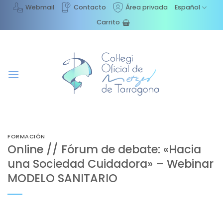
Saltar
Webmail
Contacto
Área privada
Español
al
Carrito
contenido
FORMACIÓN
Online // Fórum de debate: «Hacia
una Sociedad Cuidadora» – Webinar
MODELO SANITARIO