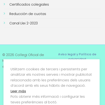
Certificados colegiales
Reducción de cuotas
Canal Llei 2-2023
Aviso legal y Política de
© 2026 Col·legi Oficial de
privacidad
Metges de Tarragona. Tots
els drets reservats
Utilitzem cookies de tercers i persistents per
Términos y condiciones
analitzar els nostres serveis i mostrar publicitat
relacionada amb les preferències dels usuaris
Política de cookies
d’acord amb els seus hàbits de navegació.
Condiciones generales de
Leer más
venta
Pots obtenir més informació i configurar les
teves preferències al botó.