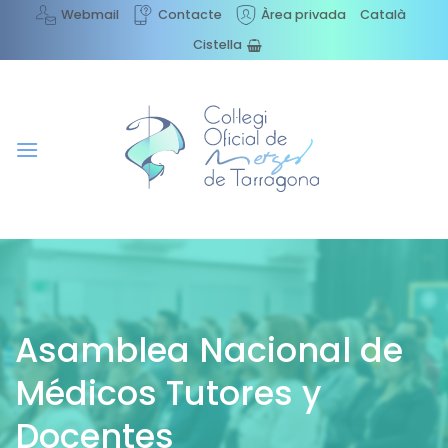
Skip
Webmail
Contacte
Àrea privada
Català
to
Cistella
content
Asamblea Nacional de
Médicos Tutores y
Docentes