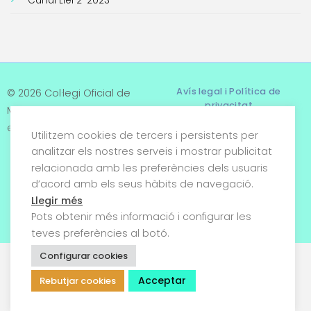
Canal Llei 2-2023
Avís legal i Política de
© 2026 Col·legi Oficial de
privacitat
Metges de Tarragona. Tots
els drets reservats
Utilitzem cookies de tercers i persistents per
Termes i condicions
analitzar els nostres serveis i mostrar publicitat
relacionada amb les preferències dels usuaris
Política de cookies
d’acord amb els seus hàbits de navegació.
Condicions generals de
Llegir més
venda
Pots obtenir més informació i configurar les
teves preferències al botó.
Configurar cookies
Acceptar
Rebutjar cookies