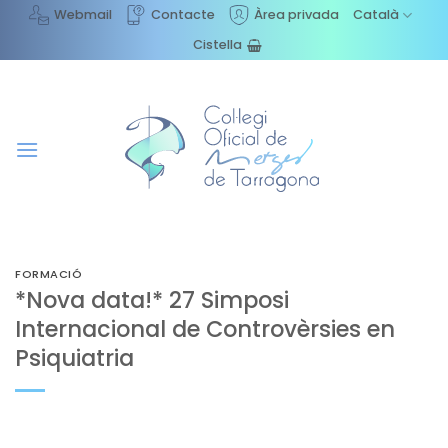
Skip
Webmail
Contacte
Àrea privada
Català
to
Cistella
content
FORMACIÓ
*Nova data!* 27 Simposi
Internacional de Controvèrsies en
Psiquiatria