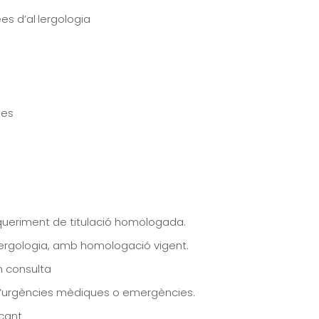
s d’al·lergologia
ues
queriment de titulació homologada.
·lergologia, amb homologació vigent.
n consulta
 d’urgències mèdiques o emergències.
acant