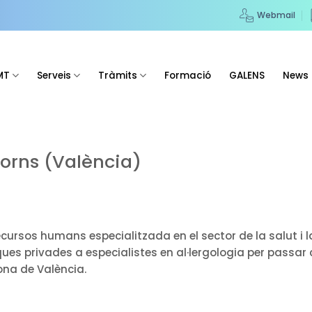
Webmail
MT
Serveis
Tràmits
Formació
GALENS
News
torns (València)
ursos humans especialitzada en el sector de la salut i la
ues privades a especialistes en al·lergologia per passar 
zona de València.