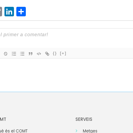
ram
senger
hatsApp
Copy
LinkedIn
Comparteix
Link
{}
[+]
OMT
SERVEIS
è és el COMT
Metges