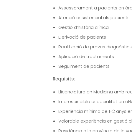
Assessorament a pacients en àree
Atenció assistencial als pacients
Gestió d’història clínica
Derivació de pacients
Realització de proves diagnòstiq
Aplicació de tractaments
Seguiment de pacients
Requisits:
Llicenciatura en Medicina amb re
Imprescindible especialitat en al
Experiència mínima de 1-2 anys e
Valorable experiència en gestió
Residència a la província de la v