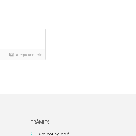
Afegiu una foto
TRÀMITS
Alta col·legiació