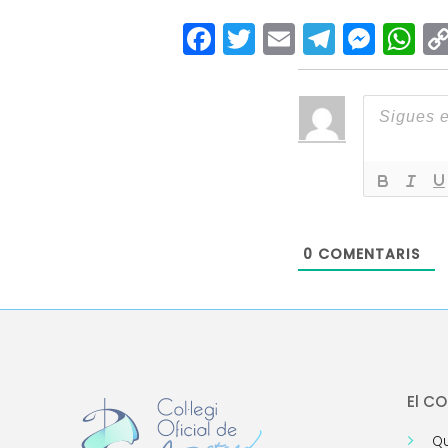
Facebook
Twitter
Email
Teleg
Mes
W
0
COMENTARIS
El C
Qu