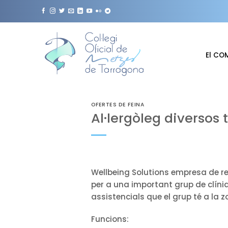
Skip
to
content
El CO
OFERTES DE FEINA
Al·lergòleg diversos 
Wellbeing Solutions empresa de rec
per a una important grup de clíniq
assistencials que el grup té a la 
Funcions: