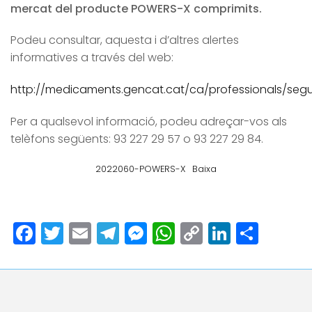
mercat del producte POWERS-X comprimits.
Podeu consultar, aquesta i d’altres alertes
informatives a través del web:
http://medicaments.gencat.cat/ca/professionals/segur
Per a qualsevol informació, podeu adreçar-vos als
telèfons següents: 93 227 29 57 o 93 227 29 84.
2022060-POWERS-X
Baixa
Facebook
Twitter
Email
Telegram
Messenger
WhatsApp
Copy
LinkedI
Comp
Link