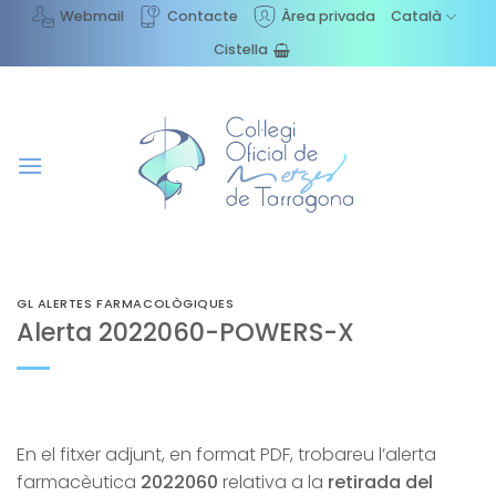
Skip
Webmail
Contacte
Àrea privada
Català
to
Cistella
content
GL ALERTES FARMACOLÒGIQUES
Alerta 2022060-POWERS-X
En el fitxer adjunt, en format PDF, trobareu l’alerta
farmacèutica
2022060
relativa a la
retirada del