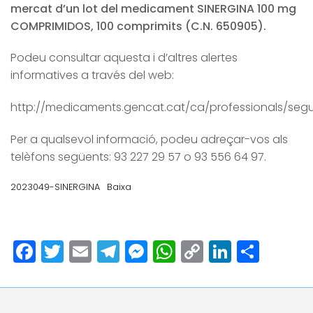
mercat d’un lot del medicament SINERGINA 100 mg
COMPRIMIDOS, 100 comprimits (C.N. 650905).
Podeu consultar aquesta i d’altres alertes
informatives a través del web:
http://medicaments.gencat.cat/ca/professionals/segur
Per a qualsevol informació, podeu adreçar-vos als
telèfons següents: 93 227 29 57 o 93 556 64 97.
2023049-SINERGINA
Baixa
Facebook
Twitter
Email
Telegram
Messenger
WhatsApp
Copy
LinkedI
Comp
Link