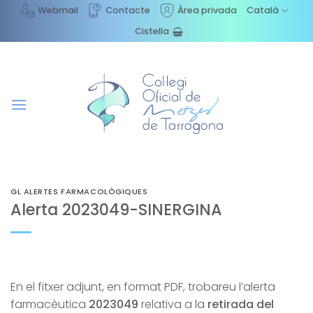
Skip
Webmail
Contacte
Àrea privada
Català
to
Cistella
content
GL ALERTES FARMACOLÒGIQUES
Alerta 2023049-SINERGINA
En el fitxer adjunt, en format PDF, trobareu l’alerta
farmacèutica
2023049
relativa a la
retirada del