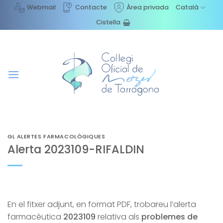
Skip
Webmail
Contacte
Àrea privada
Català
to
Cistella
content
GL ALERTES FARMACOLÒGIQUES
Alerta 2023109-RIFALDIN
En el fitxer adjunt, en format PDF, trobareu l’alerta
farmacèutica
2023109
relativa als
problemes de