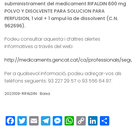
subministrament del medicament RIFALDIN 600 mg
POLVO Y DISOLVENTE PARA SOLUCION PARA
PERFUSION, 1 vial + 1 ampul·la de dissolvent (C.N.
962696).
Podeu consultar aquesta i d’altres alertes
informatives a través del web:
http://medicaments.gencat.cat/ca/professionals/segur
Per a qualsevol informació, podeu adreçar-vos als
telèfons següents: 93 227 29 57 o 93 556 64 97.
2023109-RIFALDIN
Baixa
Facebook
Twitter
Email
Telegram
Messenger
WhatsApp
Copy
LinkedI
Comp
Link